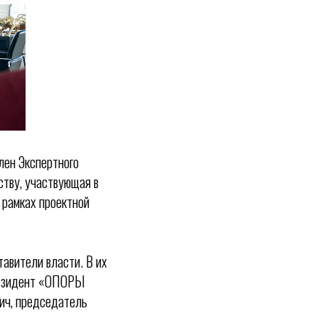
лен Экспертного
тву, участвующая в
 рамках проектной
авители власти. В их
президент «ОПОРЫ
ич, председатель