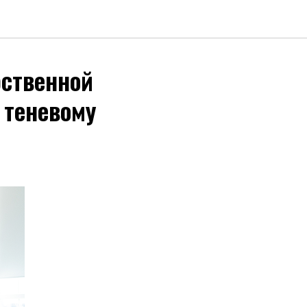
рственной
 теневому