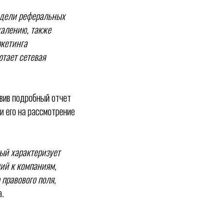
модели реферальных
жалению, также
ркетинга
отает сетевая
вив подробный отчет
и его на рассмотрение
ый характеризует
ий к компаниям,
 правового поля,
а.