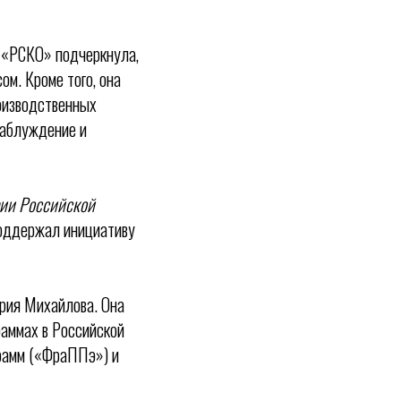
 «РСКО» подчеркнула,
ом. Кроме того, она
роизводственных
 заблуждение и
рии Российской
оддержал инициативу
рия Михайлова. Она
аммах в Российской
грамм («ФраППэ») и