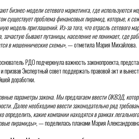
тают бизнес-модели сетевого маркетинга, где используются 
ом существует проблема финансовых пирамид, которые, к со
ую модель приглашений. Из-за того, что отрасль сетевого ма
, зачастую бывают путаницы, население не понимает, где раб
ется в мошеннические схемы»
, — отметила Мария Михайлова.
основатель РДО подчеркнула важность законопроекта, предста
 и призвав Экспертный совет поддержать правовой акт и вынест
йшей доработки.
вные параметры закона. Мы предлагаем ввести ОКВЭД, котор
ости. Далее необходимо ввести законодательно ряд требован
ко определить, какие компании находятся в рамках легального
совые пирамиды»
, — поделилась планами Мария Александровн