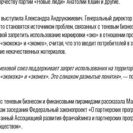
орчеству партии «Новые люди» Анатолий Юшин и другие.
я выступила Александра Андрунакиевич. Генеральный директор
то становятся источником проблем, связанных с теневым бизнес
вой запретить использование маркировки «эко» в отношении п
 «экокожа» и «экомех», считая, что это вводит потребителей в
ие некачественных материалов.
еховой союз поддерживает запрет использования на террито
«экокожа» и «экомех». Это слишком размытые понятия»
, — п
 с теневым бизнесом и финансовыми пирамидами рассказала Ма
ам заседания Федеральный законопроект «О партнерских прогр
анный Ассоциацией развития франчайзинга и партнерских про
бществом».