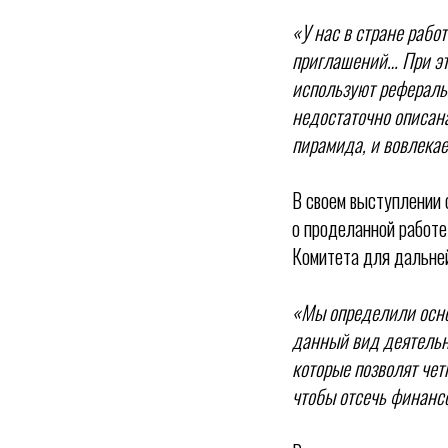
«У нас в стране рабо
приглашений… При эт
используют реферальн
недостаточно описана
пирамида, и вовлека
В своем выступлении 
о проделанной работе
Комитета для дальне
«Мы определили осно
данный вид деятельн
которые позволят чет
чтобы отсечь финан